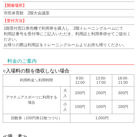
【開催場所】
市民体育館 2階大会議室
【受付方法】
1階受付窓口券売機で利用券を購入し、2階トレーニングルームにて
利用証番号を受付簿にご記入いただき、利用証と利用券併せてご提出く
ださい。
お帰りの際は利用証をトレーニングルームよりお持ち帰りください。
料金のご案内
○入場料の類を徴収しない場合
9:00-
13:00-
18:00-
利用料金＼利用時間
12:00
17:00
21:00
大
200円
200円
300円
人
アマチュアスポーツに利用する
場合
小
100円
100円
200円
人
回数券（100円券12枚つづり）
1,000円
≪備 考≫