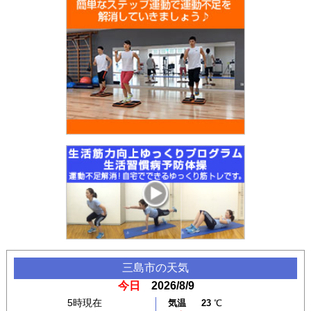
三島市
の天気
今日
2026/8/9
5時現在
気温
23
℃