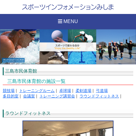
MENU
三島市民体育館
三島市民体育館の施設一覧
競技場
|
トレーニングルーム
|
卓球場
|
柔剣道場
|
弓道場
多目的室
|
会議室
|
トレーニング講習会
|
ラウンドフィットネス
|
ラウンドフィットネス