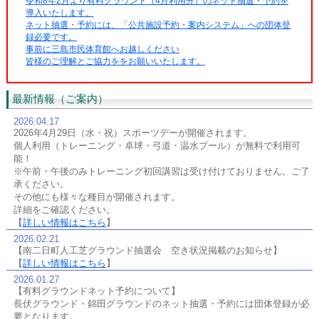
令和8年2月より有料グラウンド（4月利用分）のネット抽選・予約を
導入いたします。
ネット抽選・予約には、「公共施設予約・案内システム」への団体登
録必要です。
事前に三島市民体育館へお越しください
皆様のご理解とご協力ををお願いいたします。
最新情報（ご案内）
2026.04.17
2026年4月29日（水・祝）スポーツデーが開催されます。
個人利用（トレーニング・卓球・弓道・温水プール）が無料で利用可
能！
※午前・午後のみトレーニング初回講習は受け付けておりません。ご了
承ください。
その他にも様々な種目が開催されます。
詳細をご確認ください。
【
詳しい情報はこちら
】
2026.02.21
【南二日町人工芝グラウンド抽選会 空き状況掲載のお知らせ】
【
詳しい情報はこちら
】
2026.01.27
【有料グラウンドネット予約について】
長伏グラウンド・錦田グラウンドのネット抽選・予約には団体登録が必
要となります。