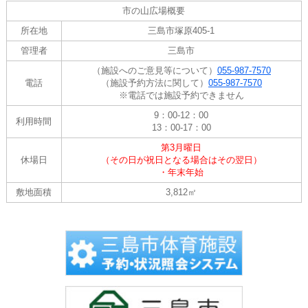
市の山広場概要
所在地
三島市塚原405-1
管理者
三島市
（施設へのご意見等について）
055-987-7570
電話
（施設予約方法に関して）
055-987-7570
※電話では施設予約できません
9：00-12：00
利用時間
13：00-17：00
第3月曜日
休場日
（その日が祝日となる場合はその翌日）
・年末年始
敷地面積
3,812㎡