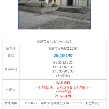
三島市民温水プール概要
所在地
三島市文教町2-10-57
電話
055-980-5757
9：30-12：30
13：30-16：30
利用時間
17：30-20：30
（3公開制）
第3月曜日
（その日が祝日となる場合はその翌日）
休館日
・年末年始
祝日の夜間
敷地面積
29,000㎡（市民体育館及び文教テニスコートと共有）