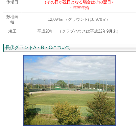
休場日
（その日が祝日となる場合はその翌日）
・年末年始
敷地面
12,094㎡（グラウンドは8,970㎡）
積
竣工
平成20年 （クラブハウスは平成22年9月末）
長伏グランドA・B・Cについて