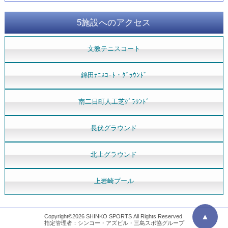
5施設へのアクセス
文教テニスコート
錦田ﾃﾆｽｺｰﾄ・ｸﾞﾗｳﾝﾄﾞ
南二日町人工芝ｸﾞﾗｳﾝﾄﾞ
長伏グラウンド
北上グラウンド
上岩崎プール
▲
Copyright©2026 SHINKO SPORTS All Rights Reserved.
指定管理者：シンコー・アズビル・三島スポ協グループ