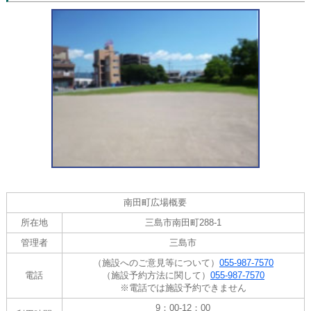
南田町広場概要
所在地
三島市南田町288-1
管理者
三島市
（施設へのご意見等について）
055-987-7570
電話
（施設予約方法に関して）
055-987-7570
※電話では施設予約できません
9：00-12：00