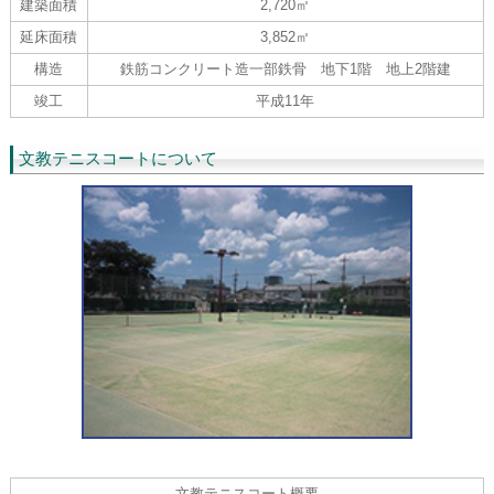
建築面積
2,720㎡
延床面積
3,852㎡
構造
鉄筋コンクリート造一部鉄骨 地下1階 地上2階建
竣工
平成11年
文教テニスコートについて
文教テニスコート概要