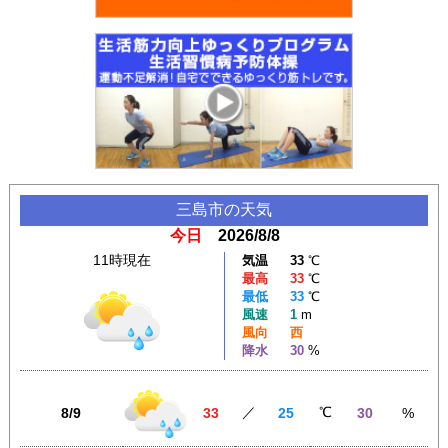
三島市
の天気
今日
2026/8/8
11時現在
気温
33
℃
最高
33
℃
最低
33
℃
風速
1
m
風向
西
降水
30
%
／
℃
8/9
33
25
30
%