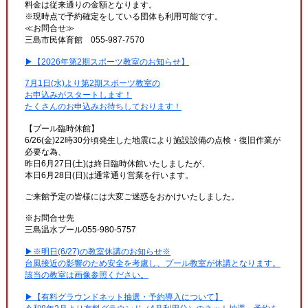
料金は従来通りの金額となります。
※現時点で予約確定をしている団体も利用可能です。
≪お問合せ≫
三島市民体育館 055-987-7570
▶【2026年第2期スポーツ教室のお知らせ】
7月1日(水)より第2期スポーツ教室の
お申込みがスタートします！
たくさんのお申込みお待ちしております！
【プール臨時休館】
6/26(金)22時30分頃発生した地震により施設設備の点検・復旧作業が
必要な為、
昨日6月27日(土)は終日臨時休館いたしましたが、
本日6月28日(日)は通常通り営業を行います。
ご来館予定の皆様には大変ご迷惑をおかけいたしました。
※お問合せ先
三島温水プール055-980-5757
▶※明日(6/27)の教室休講のお知らせ※
台風接近の影響のため安全を考慮し、プール教室が休講となります。
該当の教室は画像参照ください。
▶【有料グラウンドネット抽選・予約導入について】