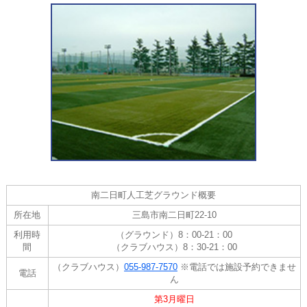
南二日町人工芝グラウンド概要
所在地
三島市南二日町22-10
利用時
（グラウンド）8：00-21：00
間
（クラブハウス）8：30-21：00
（クラブハウス）
055-987-7570
※電話では施設予約できませ
電話
ん
第3月曜日