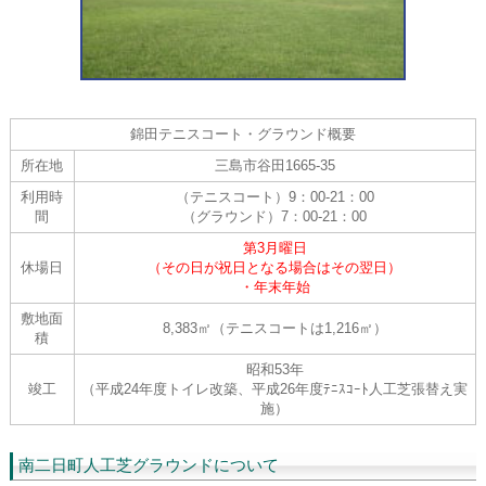
錦田テニスコート・グラウンド概要
所在地
三島市谷田1665-35
利用時
（テニスコート）9：00-21：00
間
（グラウンド）7：00-21：00
第3月曜日
休場日
（その日が祝日となる場合はその翌日）
・年末年始
敷地面
8,383㎡（テニスコートは1,216㎡）
積
昭和53年
竣工
（平成24年度トイレ改築、平成26年度ﾃﾆｽｺｰﾄ人工芝張替え実
施）
南二日町人工芝グラウンドについて