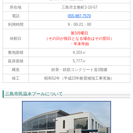
所在地
三島市文教町2-10-57
電話
055-987-7570
利用時間
9：00-21：00
第3月曜日
休館日
（その日が祝日となる場合はその翌日）
・年末年始
敷地面積
4,101㎡
延床面積
5,777㎡
構造
鉄骨・鉄筋コンクリート造2階建
竣工
昭和52年（平成23年耐震補強工事実施）
三島市民温水プールについて