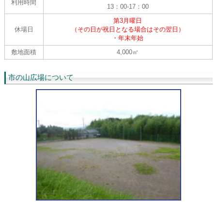
利用時間
13：00-17：00
第3月曜日
休場日
（その日が祝日となる場合はその翌日）
・年末年始
敷地面積
4,000㎡
市の山広場について