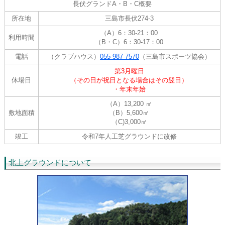
長伏グランドA・B・C概要
所在地
三島市長伏274-3
（A）6：30-21：00
利用時間
（B・C）6：30-17：00
電話
（クラブハウス）
055-987-7570
（三島市スポーツ協会）
第3月曜日
休場日
（その日が祝日となる場合はその翌日）
・年末年始
（A）13,200 ㎡
敷地面積
（B）5,600㎡
（C)3,000㎡
竣工
令和7年人工芝グラウンドに改修
北上グラウンドについて