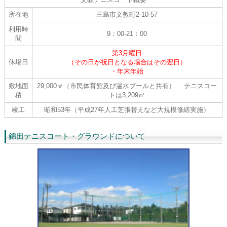
所在地
三島市文教町2-10-57
利用時
9：00-21：00
間
第3月曜日
休場日
（その日が祝日となる場合はその翌日）
・年末年始
敷地面
29,000㎡（市民体育館及び温水プールと共有） テニスコー
積
トは3,209㎡
竣工
昭和53年（平成27年人工芝張替えなど大規模修繕実施）
錦田テニスコート・グラウンドについて